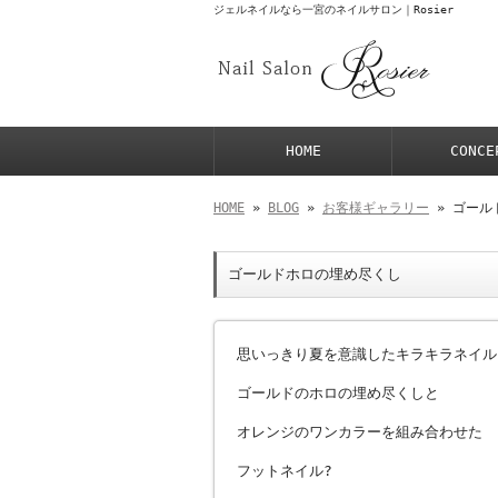
ジェルネイルなら一宮のネイルサロン｜Rosier
HOME
CONCE
HOME
»
BLOG
»
お客様ギャラリー
» ゴール
ゴールドホロの埋め尽くし
思いっきり夏を意識したキラキラネイル
ゴールドのホロの埋め尽くしと
オレンジのワンカラーを組み合わせた
フットネイル?