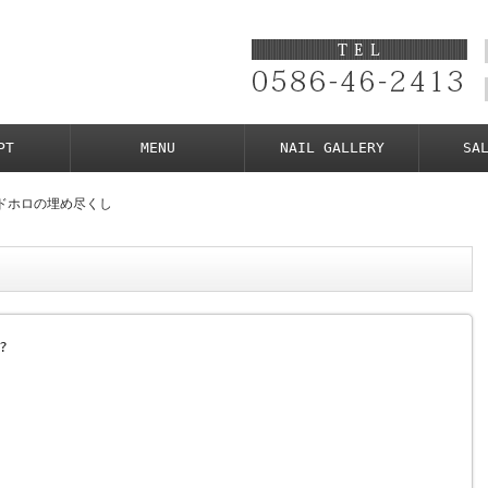
PT
MENU
NAIL GALLERY
SA
ドホロの埋め尽くし
?