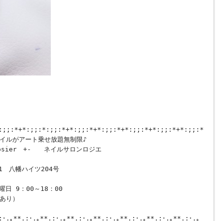
:;;:*+*:;;:*:;;:*+*:;;:*+*:;;:*+*:;;:*+*:;;:*+*:;;:*+*:;
イルがアート乗せ放題無制限♪
ier +- ネイルサロンロジエ
 八幡ハイツ204号
日 9：00～18：00
あり）
:･.｡**.:･.｡**.:･.｡**.:･.｡**.:･.｡**.:･.｡**.:･.｡**.:･.｡