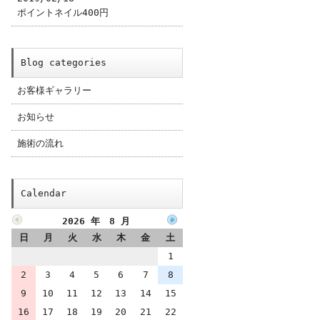
ポイントネイル400円
Blog categories
お客様ギャラリー
お知らせ
施術の流れ
;:*+*:;;:*+*:;;:*
Calendar
2026 年 8 月
日
月
火
水
木
金
土
1
2
3
4
5
6
7
8
9
10
11
12
13
14
15
16
17
18
19
20
21
22