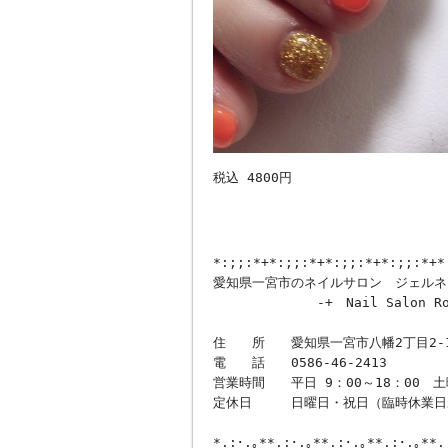
税込 4800円
*:;;:*+*:;;:*+*:;;:*+*:;;:*+*
愛知県一宮市のネイルサロン ジェルネ
-+ Nail Salon Ros
住 所 愛知県一宮市八幡2丁目2-1
電 話 0586-46-2413
営業時間 平日 9：00～18：00 土曜
定休日 日曜日・祝日（臨時休業日
*.:･.｡**.:･.｡**.:･.｡**.:･.｡**.