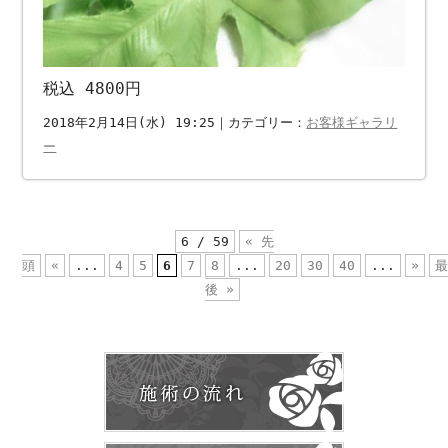
税込 4800円
2018年2月14日(水) 19:25｜カテゴリー：
お客様ギャラリ
ー
6 / 59
« 先
頭
«
...
4
5
6
7
8
...
20
30
40
...
»
後 »